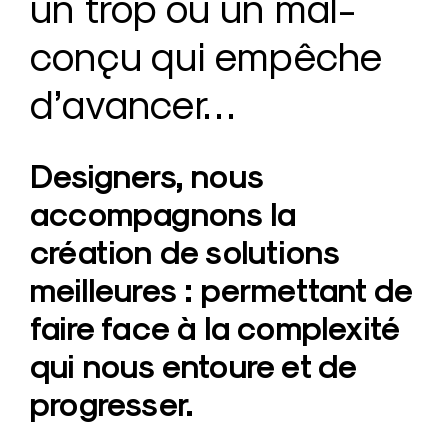
un trop ou un mal-
c
e
conçu qui empêche
c
r
d’avancer…
é
a
t
Designers, nous
i
accompagnons la
v
création de solutions
e
N
meilleures : permettant de
a
faire face à la complexité
n
qui nous entoure et de
t
e
progresser.
s