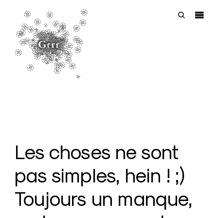
Aller
directement
ouvrir
ouvrir
sur
la
l’outil
la
barre
de
page
latéral
recherche
G
r
r
r
Les choses ne sont
|
A
pas simples, hein ! ;)
g
e
Toujours un manque,
n