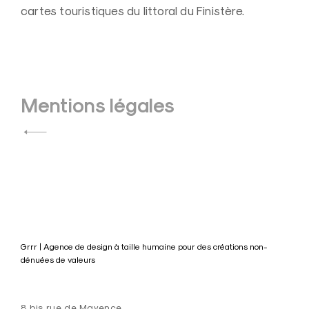
c
cartes touristiques du littoral du Finistère.
e
c
r
é
a
Navigation
Mentions légales
t
de
i
l’article
v
e
N
a
n
Grrr | Agence de design à taille humaine pour des créations non-
t
dénuées de valeurs
e
s
8 bis rue de Mayence