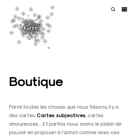
Aller
directement
ouvrir
ouvrir
sur
la
l’outil
la
barre
de
page
latéral
recherche
G
r
r
Boutique
r
|
A
Parmi toutes les choses que nous faisons, il y a
g
Cartes subjectives
des cartes.
, cartes
e
amoureuses… Et parfois nous avons le plaisir de
n
pouvoir en proposer à l’achat comme avec ces